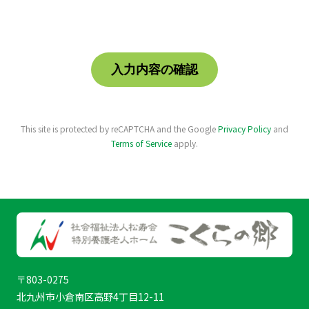
This site is protected by reCAPTCHA and the Google
Privacy Policy
and
Terms of Service
apply.
〒803-0275
北九州市小倉南区高野4丁目12-11